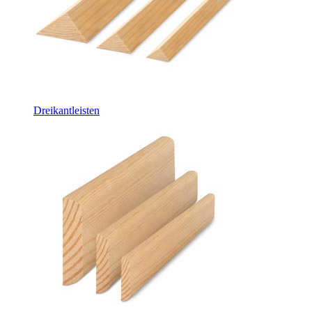
Dreikantleisten