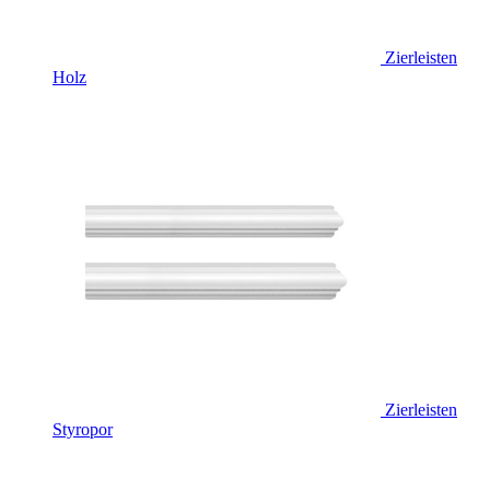
Zierleisten
Holz
Zierleisten
Styropor