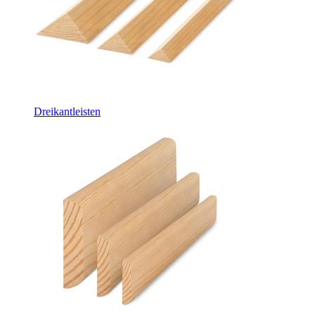
Dreikantleisten