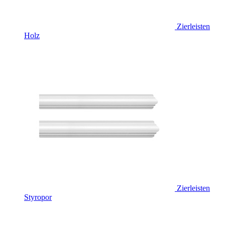
Zierleisten
Holz
Zierleisten
Styropor