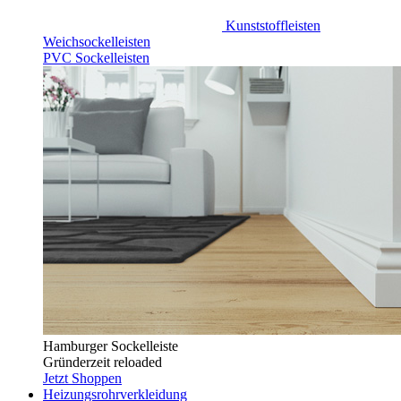
Kunststoffleisten
Weichsockelleisten
PVC Sockelleisten
Hamburger Sockelleiste
Gründerzeit reloaded
Jetzt Shoppen
Heizungsrohrverkleidung