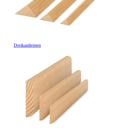
Dreikantleisten