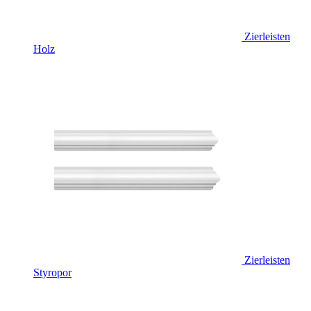
Zierleisten
Holz
Zierleisten
Styropor