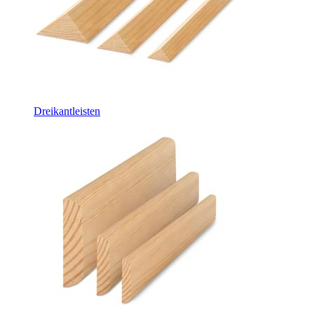
Dreikantleisten