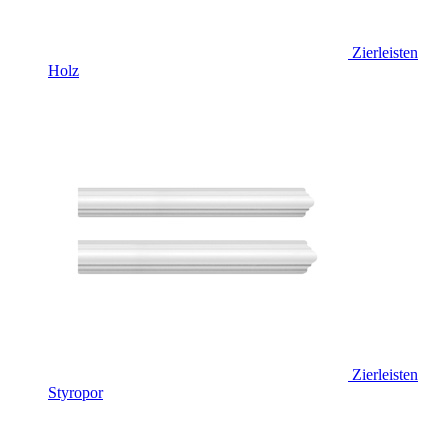
Zierleisten
Holz
Zierleisten
Styropor