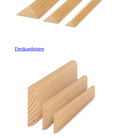
Dreikantleisten