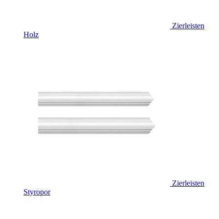
Zierleisten
Holz
Zierleisten
Styropor