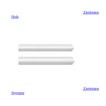
Zierleisten
Holz
Zierleisten
Styropor