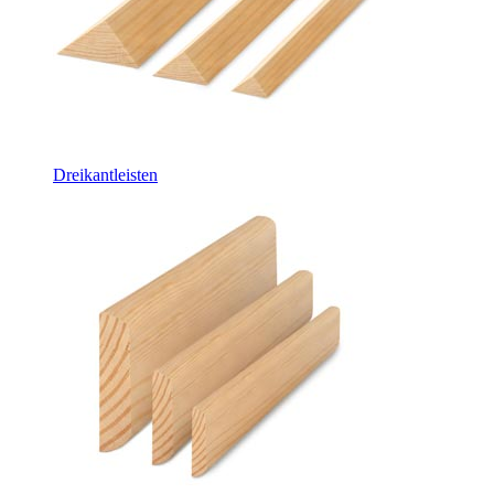
Dreikantleisten