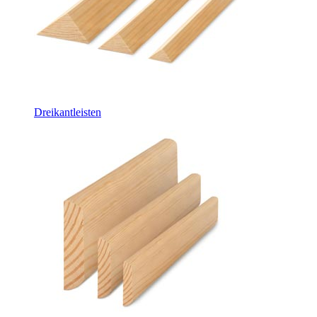
Dreikantleisten