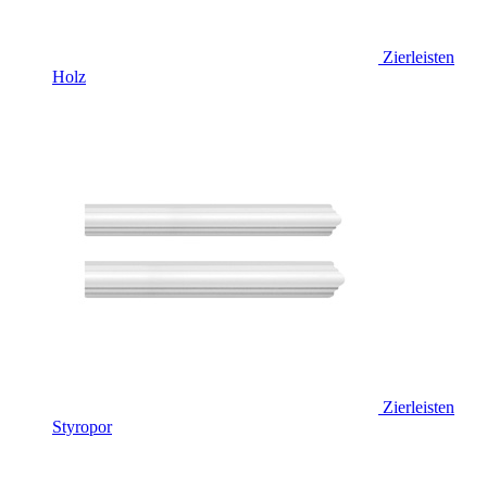
Zierleisten
Holz
Zierleisten
Styropor