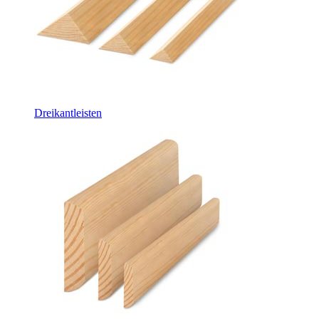
Dreikantleisten