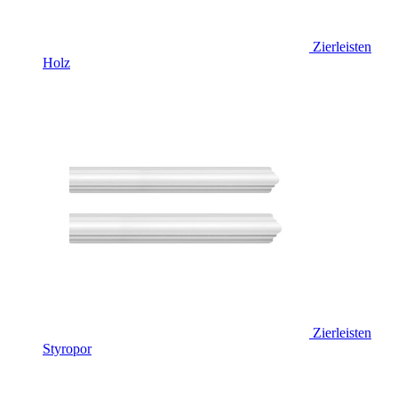
Zierleisten
Holz
Zierleisten
Styropor