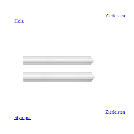
Zierleisten
Holz
Zierleisten
Styropor