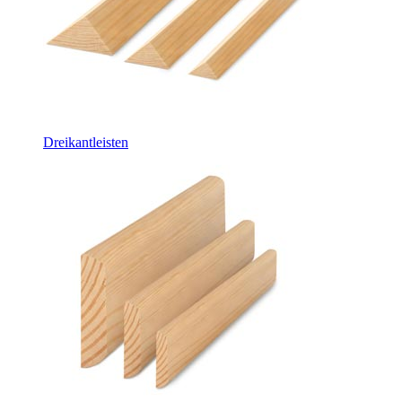
Dreikantleisten