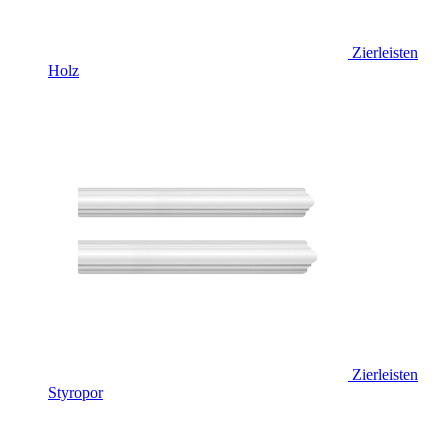
Zierleisten
Holz
Zierleisten
Styropor