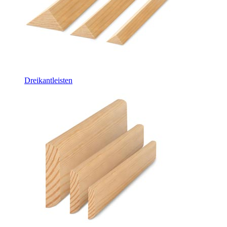
Dreikantleisten