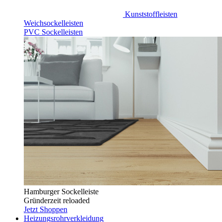
Kunststoffleisten
Weichsockelleisten
PVC Sockelleisten
Hamburger Sockelleiste
Gründerzeit reloaded
Jetzt Shoppen
Heizungsrohrverkleidung