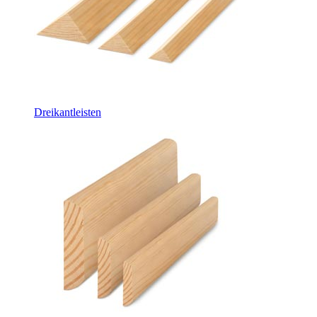
Dreikantleisten