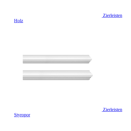
Zierleisten
Holz
Zierleisten
Styropor