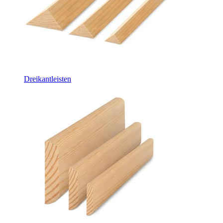
Dreikantleisten