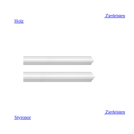
Zierleisten
Holz
Zierleisten
Styropor