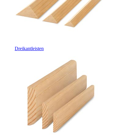
Dreikantleisten