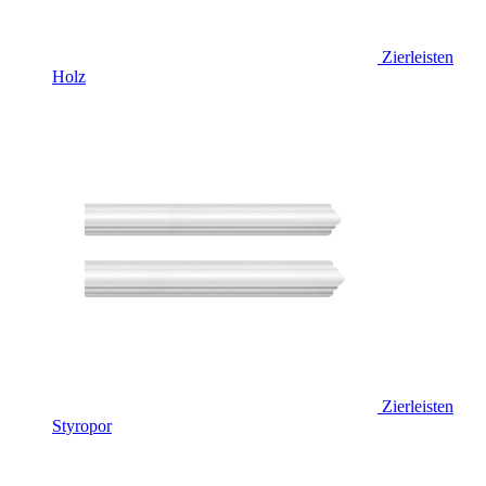
Zierleisten
Holz
Zierleisten
Styropor