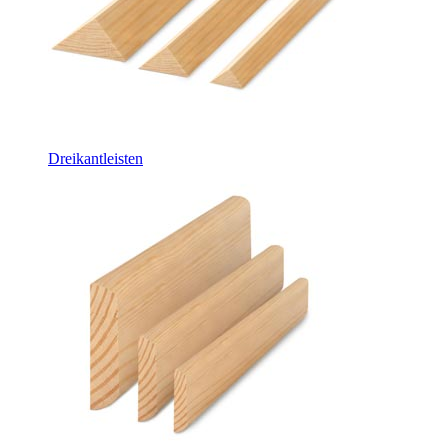
Dreikantleisten