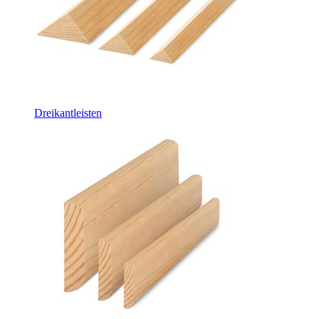
Dreikantleisten