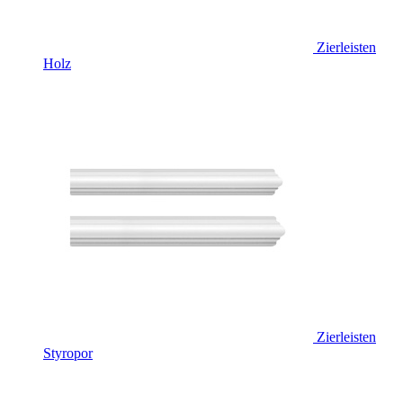
Zierleisten
Holz
Zierleisten
Styropor