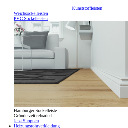
Kunststoffleisten
Weichsockelleisten
PVC Sockelleisten
Hamburger Sockelleiste
Gründerzeit reloaded
Jetzt Shoppen
Heizungsrohrverkleidung