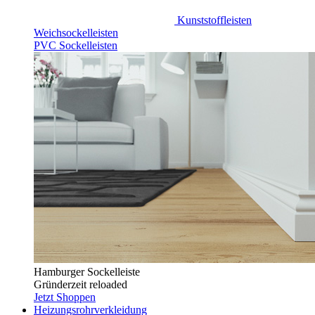
Kunststoffleisten
Weichsockelleisten
PVC Sockelleisten
Hamburger Sockelleiste
Gründerzeit reloaded
Jetzt Shoppen
Heizungsrohrverkleidung