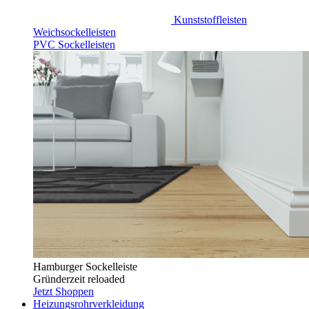
Kunststoffleisten
Weichsockelleisten
PVC Sockelleisten
Hamburger Sockelleiste
Gründerzeit reloaded
Jetzt Shoppen
Heizungsrohrverkleidung