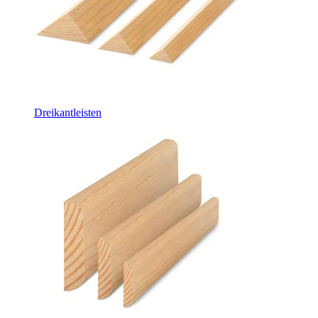
Dreikantleisten