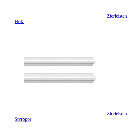
Zierleisten
Holz
Zierleisten
Styropor