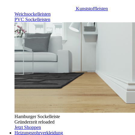
Kunststoffleisten
Weichsockelleisten
PVC Sockelleisten
Hamburger Sockelleiste
Gründerzeit reloaded
Jetzt Shoppen
Heizungsrohrverkleidung