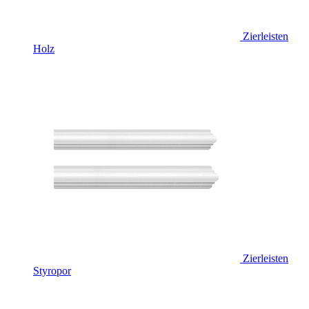
Zierleisten
Holz
Zierleisten
Styropor