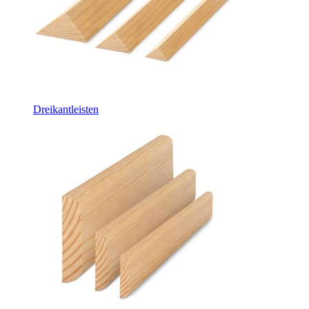
Dreikantleisten