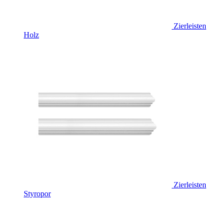
Zierleisten
Holz
Zierleisten
Styropor