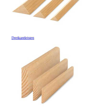
Dreikantleisten