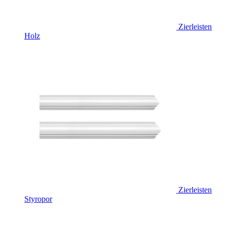
Zierleisten
Holz
Zierleisten
Styropor