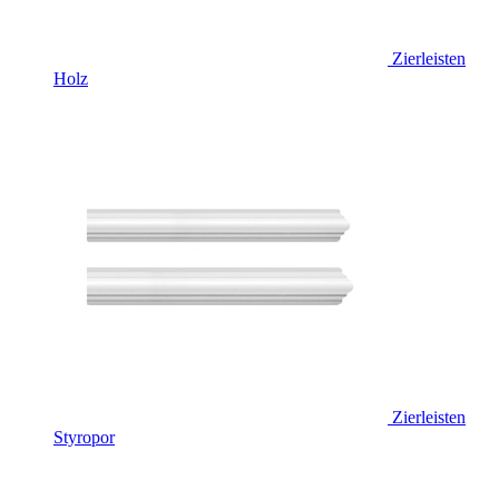
Zierleisten
Holz
Zierleisten
Styropor