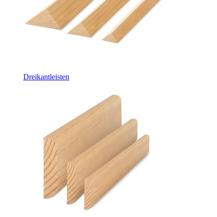
Dreikantleisten