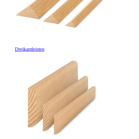
Dreikantleisten