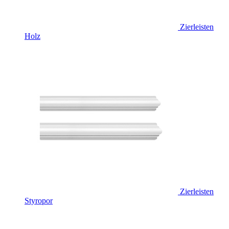
Zierleisten
Holz
Zierleisten
Styropor