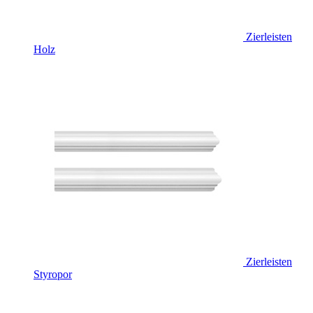
Zierleisten
Holz
Zierleisten
Styropor