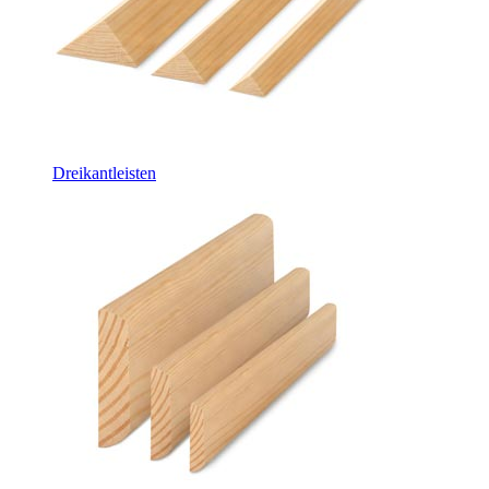
Dreikantleisten