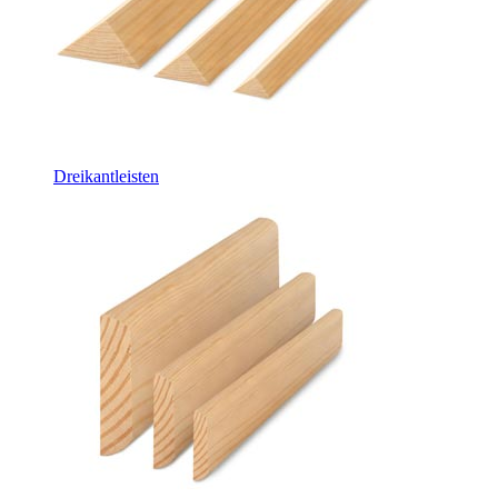
Dreikantleisten