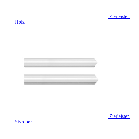
Zierleisten
Holz
Zierleisten
Styropor