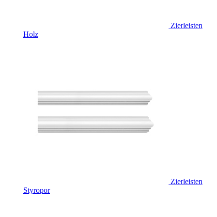
Zierleisten
Holz
Zierleisten
Styropor