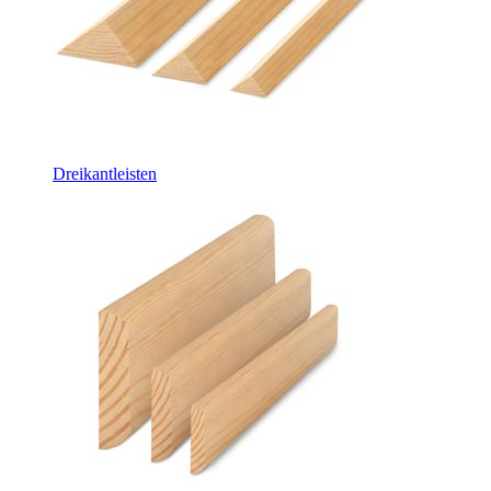
Dreikantleisten