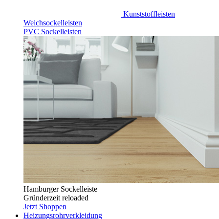
Kunststoffleisten
Weichsockelleisten
PVC Sockelleisten
Hamburger Sockelleiste
Gründerzeit reloaded
Jetzt Shoppen
Heizungsrohrverkleidung