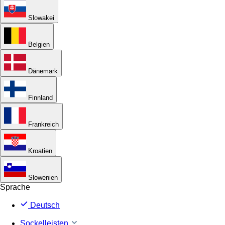
Slowakei
Belgien
Dänemark
Finnland
Frankreich
Kroatien
Slowenien
Sprache
Deutsch
Sockelleisten