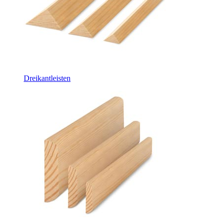
Dreikantleisten