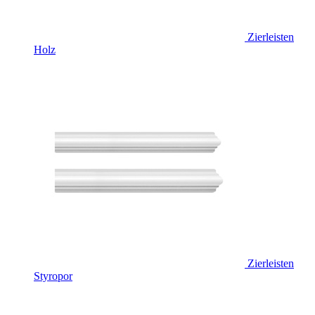
Zierleisten
Holz
Zierleisten
Styropor