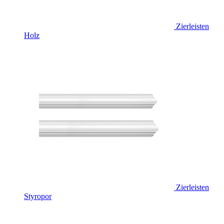
Zierleisten
Holz
Zierleisten
Styropor