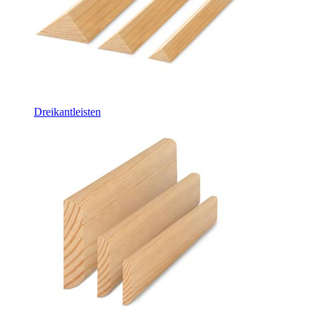
Dreikantleisten