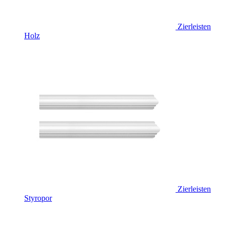
Zierleisten
Holz
Zierleisten
Styropor