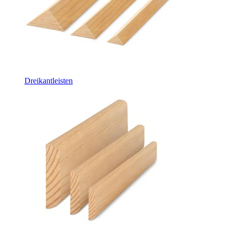
Dreikantleisten