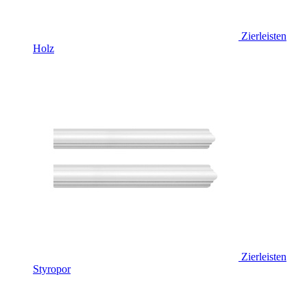
Zierleisten
Holz
Zierleisten
Styropor