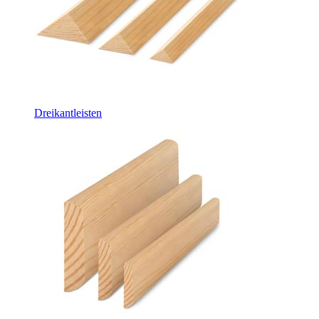
Dreikantleisten