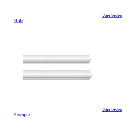
Zierleisten
Holz
Zierleisten
Styropor