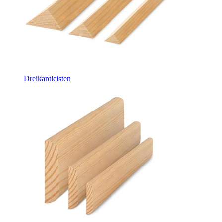
Dreikantleisten