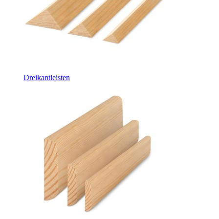
Dreikantleisten