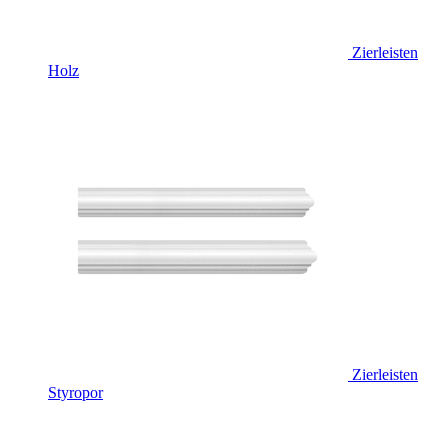
Zierleisten
Holz
Zierleisten
Styropor