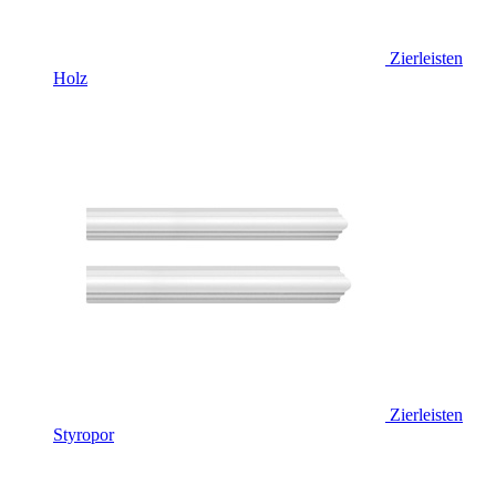
Zierleisten
Holz
Zierleisten
Styropor