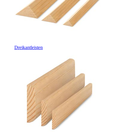
Dreikantleisten