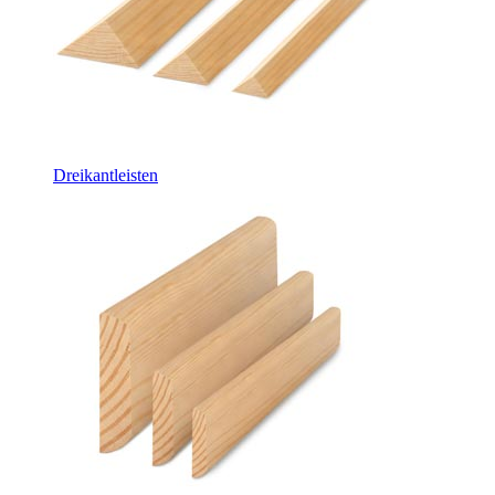
Dreikantleisten