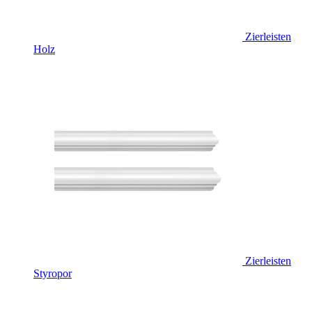
Zierleisten
Holz
Zierleisten
Styropor