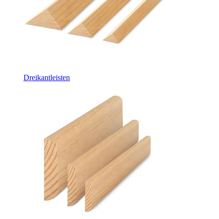
Dreikantleisten