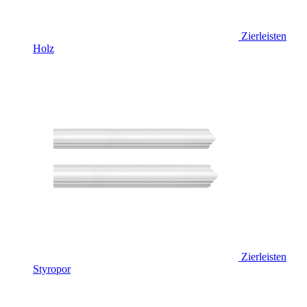
Zierleisten
Holz
Zierleisten
Styropor