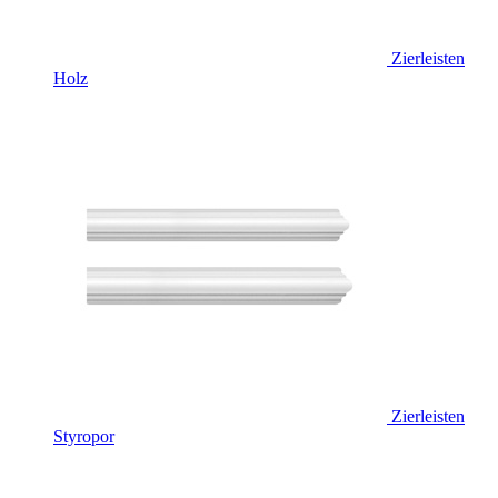
Zierleisten
Holz
Zierleisten
Styropor