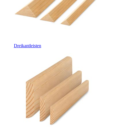
Dreikantleisten