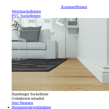
Kunststoffleisten
Weichsockelleisten
PVC Sockelleisten
Hamburger Sockelleiste
Gründerzeit reloaded
Jetzt Shoppen
Heizungsrohrverkleidung