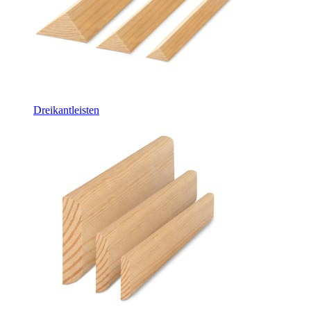
Dreikantleisten