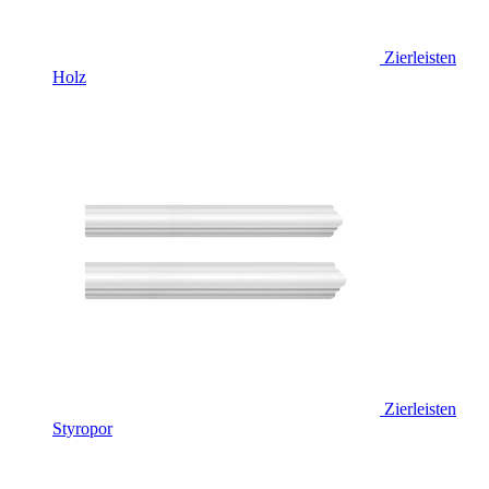
Zierleisten
Holz
Zierleisten
Styropor