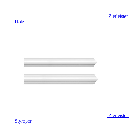
Zierleisten
Holz
Zierleisten
Styropor