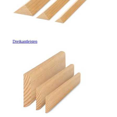
Dreikantleisten