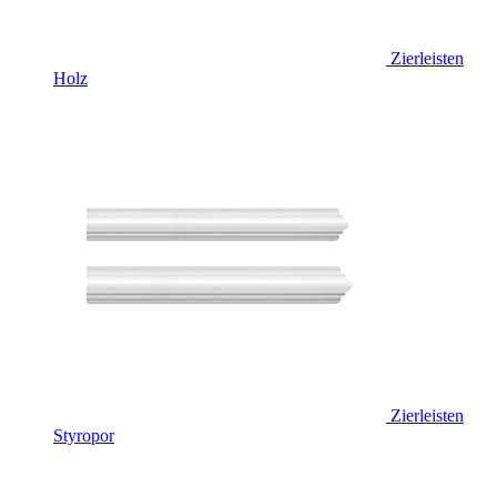
Zierleisten
Holz
Zierleisten
Styropor