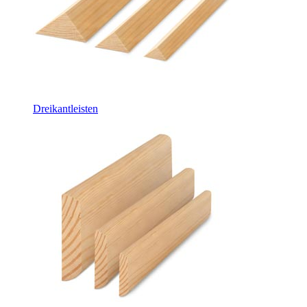
Dreikantleisten