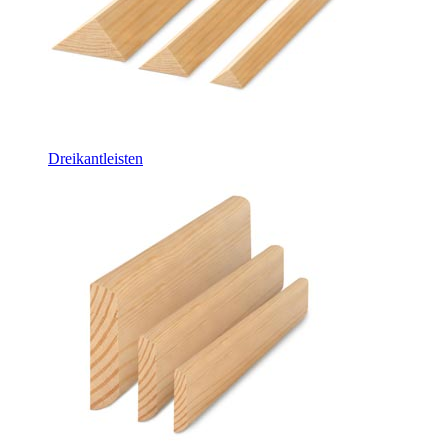
Dreikantleisten