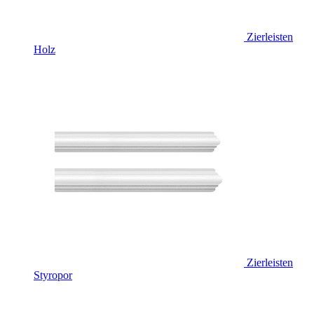
Zierleisten
Holz
Zierleisten
Styropor