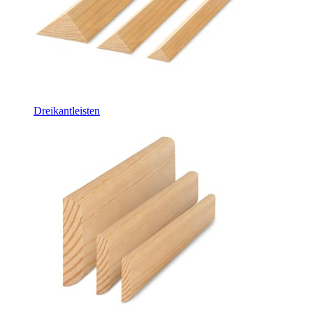
Dreikantleisten