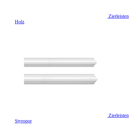
Zierleisten
Holz
Zierleisten
Styropor