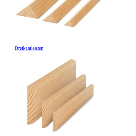
Dreikantleisten