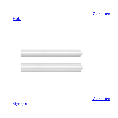
Zierleisten
Holz
Zierleisten
Styropor