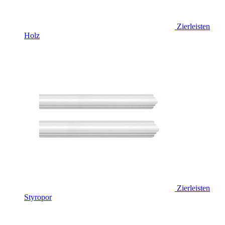
Zierleisten
Holz
Zierleisten
Styropor