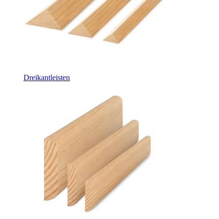
Dreikantleisten